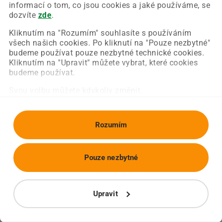
Chyba nastala na naší straně a už ji opravujeme.
informací o tom, co jsou cookies a jaké používáme, se
Zkuste prosím znovu načíst požadovanou stránku.
dozvíte
zde
.
Kliknutím na "Rozumím" souhlasíte s používáním
všech našich cookies. Po kliknutí na "Pouze nezbytné"
Obnovit stránku
Úvodní strana
budeme používat pouze nezbytné technické cookies.
Kliknutím na "Upravit" můžete vybrat, které cookies
budeme používat.
Svou volbu můžete kdykoliv změnit.
Rozumím
Pouze nezbytné
Upravit