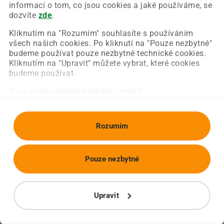
Chyba nastala na naší straně a už ji opravujeme.
informací o tom, co jsou cookies a jaké používáme, se
Zkuste prosím znovu načíst požadovanou stránku.
dozvíte
zde
.
Kliknutím na "Rozumím" souhlasíte s používáním
všech našich cookies. Po kliknutí na "Pouze nezbytné"
Obnovit stránku
Úvodní strana
budeme používat pouze nezbytné technické cookies.
Kliknutím na "Upravit" můžete vybrat, které cookies
budeme používat.
Svou volbu můžete kdykoliv změnit.
Rozumím
Pouze nezbytné
Upravit