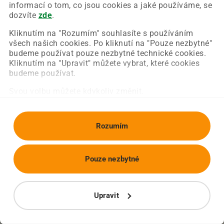
Chyba nastala na naší straně a už ji opravujeme.
informací o tom, co jsou cookies a jaké používáme, se
Zkuste prosím znovu načíst požadovanou stránku.
dozvíte
zde
.
Kliknutím na "Rozumím" souhlasíte s používáním
všech našich cookies. Po kliknutí na "Pouze nezbytné"
Obnovit stránku
Úvodní strana
budeme používat pouze nezbytné technické cookies.
Kliknutím na "Upravit" můžete vybrat, které cookies
budeme používat.
Svou volbu můžete kdykoliv změnit.
Rozumím
Pouze nezbytné
Upravit