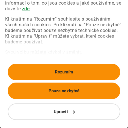
Chyba nastala na naší straně a už ji opravujeme.
informací o tom, co jsou cookies a jaké používáme, se
Zkuste prosím znovu načíst požadovanou stránku.
dozvíte
zde
.
Kliknutím na "Rozumím" souhlasíte s používáním
všech našich cookies. Po kliknutí na "Pouze nezbytné"
Obnovit stránku
Úvodní strana
budeme používat pouze nezbytné technické cookies.
Kliknutím na "Upravit" můžete vybrat, které cookies
budeme používat.
Svou volbu můžete kdykoliv změnit.
Rozumím
Pouze nezbytné
Upravit