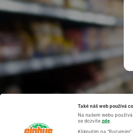
Také náš web používá c
Na našem webu používáme
se dozvíte
zde
.
Kliknutím na "Rozumím" 