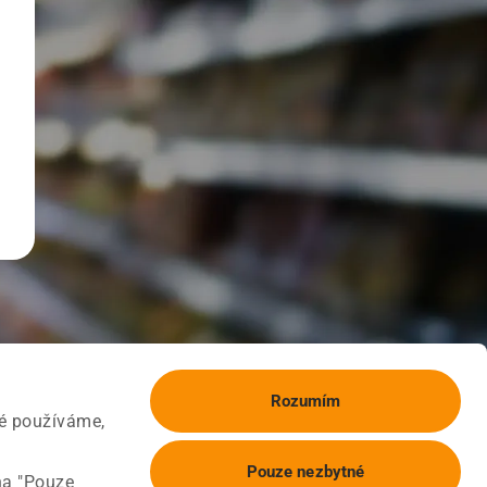
Rozumím
ké používáme,
Pouze nezbytné
na "Pouze