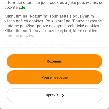
Chyba nastala na naší straně a už ji opravujeme.
informací o tom, co jsou cookies a jaké používáme, se
Zkuste prosím znovu načíst požadovanou stránku.
dozvíte
zde
.
Kliknutím na "Rozumím" souhlasíte s používáním
všech našich cookies. Po kliknutí na "Pouze nezbytné"
Obnovit stránku
Úvodní strana
budeme používat pouze nezbytné technické cookies.
Kliknutím na "Upravit" můžete vybrat, které cookies
budeme používat.
Svou volbu můžete kdykoliv změnit.
Rozumím
Pouze nezbytné
Upravit