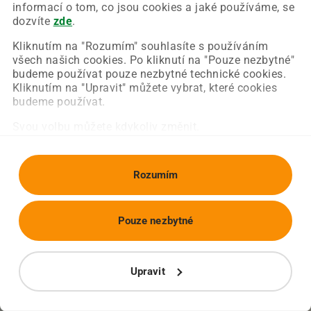
Chyba nastala na naší straně a už ji opravujeme.
informací o tom, co jsou cookies a jaké používáme, se
Zkuste prosím znovu načíst požadovanou stránku.
dozvíte
zde
.
Kliknutím na "Rozumím" souhlasíte s používáním
všech našich cookies. Po kliknutí na "Pouze nezbytné"
Obnovit stránku
Úvodní strana
budeme používat pouze nezbytné technické cookies.
Kliknutím na "Upravit" můžete vybrat, které cookies
budeme používat.
Svou volbu můžete kdykoliv změnit.
Rozumím
Pouze nezbytné
Upravit