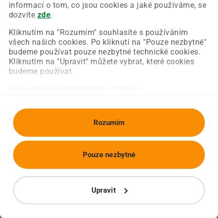
Chyba nastala na naší straně a už ji opravujeme.
informací o tom, co jsou cookies a jaké používáme, se
Zkuste prosím znovu načíst požadovanou stránku.
dozvíte
zde
.
Kliknutím na "Rozumím" souhlasíte s používáním
všech našich cookies. Po kliknutí na "Pouze nezbytné"
Obnovit stránku
Úvodní strana
budeme používat pouze nezbytné technické cookies.
Kliknutím na "Upravit" můžete vybrat, které cookies
budeme používat.
Svou volbu můžete kdykoliv změnit.
Rozumím
Pouze nezbytné
Upravit