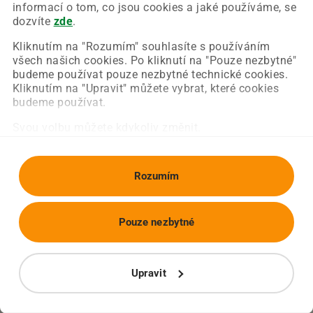
Chyba nastala na naší straně a už ji opravujeme.
informací o tom, co jsou cookies a jaké používáme, se
Zkuste prosím znovu načíst požadovanou stránku.
dozvíte
zde
.
Kliknutím na "Rozumím" souhlasíte s používáním
všech našich cookies. Po kliknutí na "Pouze nezbytné"
Obnovit stránku
Úvodní strana
budeme používat pouze nezbytné technické cookies.
Kliknutím na "Upravit" můžete vybrat, které cookies
budeme používat.
Svou volbu můžete kdykoliv změnit.
Rozumím
Pouze nezbytné
Upravit