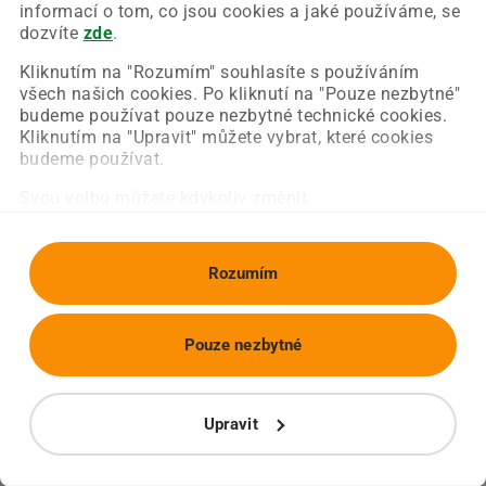
Chyba nastala na naší straně a už ji opravujeme.
informací o tom, co jsou cookies a jaké používáme, se
Zkuste prosím znovu načíst požadovanou stránku.
dozvíte
zde
.
Kliknutím na "Rozumím" souhlasíte s používáním
všech našich cookies. Po kliknutí na "Pouze nezbytné"
Obnovit stránku
Úvodní strana
budeme používat pouze nezbytné technické cookies.
Kliknutím na "Upravit" můžete vybrat, které cookies
budeme používat.
Svou volbu můžete kdykoliv změnit.
Rozumím
Pouze nezbytné
Upravit