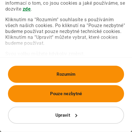
Chyba nastala na naší straně a už ji opravujeme.
informací o tom, co jsou cookies a jaké používáme, se
Zkuste prosím znovu načíst požadovanou stránku.
dozvíte
zde
.
Kliknutím na "Rozumím" souhlasíte s používáním
všech našich cookies. Po kliknutí na "Pouze nezbytné"
Obnovit stránku
Úvodní strana
budeme používat pouze nezbytné technické cookies.
Kliknutím na "Upravit" můžete vybrat, které cookies
budeme používat.
Svou volbu můžete kdykoliv změnit.
Rozumím
Pouze nezbytné
Upravit