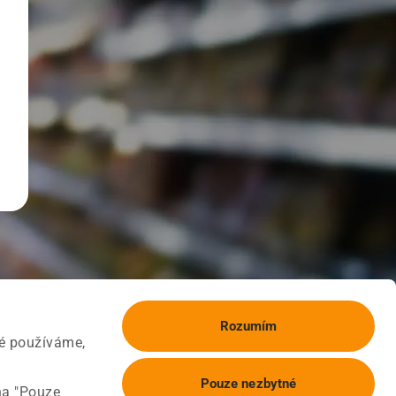
Rozumím
ké používáme,
Pouze nezbytné
na "Pouze