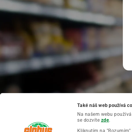
Také náš web používá c
Na našem webu používáme
se dozvíte
zde
.
Kliknutím na "Rozumím" 