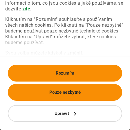
Chyba nastala na naší straně a už ji opravujeme.
informací o tom, co jsou cookies a jaké používáme, se
Zkuste prosím znovu načíst požadovanou stránku.
dozvíte
zde
.
Kliknutím na "Rozumím" souhlasíte s používáním
všech našich cookies. Po kliknutí na "Pouze nezbytné"
Obnovit stránku
Úvodní strana
budeme používat pouze nezbytné technické cookies.
Kliknutím na "Upravit" můžete vybrat, které cookies
budeme používat.
Svou volbu můžete kdykoliv změnit.
Rozumím
Pouze nezbytné
Upravit