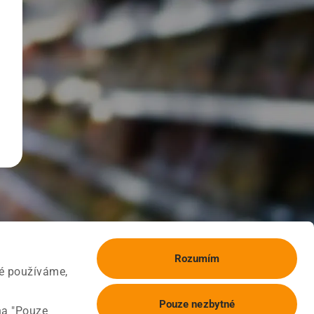
Rozumím
ké používáme,
Pouze nezbytné
na "Pouze