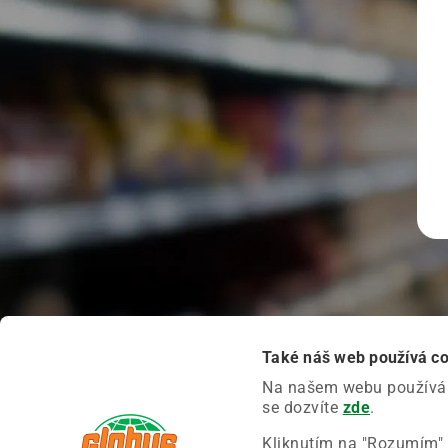
Také náš web používá c
Na našem webu používáme
se dozvíte
zde
.
Kliknutím na "Rozumím" 