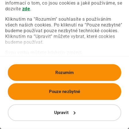
Chyba nastala na naší straně a už ji opravujeme.
informací o tom, co jsou cookies a jaké používáme, se
Zkuste prosím znovu načíst požadovanou stránku.
dozvíte
zde
.
Kliknutím na "Rozumím" souhlasíte s používáním
všech našich cookies. Po kliknutí na "Pouze nezbytné"
Obnovit stránku
Úvodní strana
budeme používat pouze nezbytné technické cookies.
Kliknutím na "Upravit" můžete vybrat, které cookies
budeme používat.
Svou volbu můžete kdykoliv změnit.
Rozumím
Pouze nezbytné
Upravit