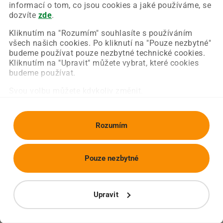
Chyba nastala na naší straně a už ji opravujeme.
informací o tom, co jsou cookies a jaké používáme, se
Zkuste prosím znovu načíst požadovanou stránku.
dozvíte
zde
.
Kliknutím na "Rozumím" souhlasíte s používáním
všech našich cookies. Po kliknutí na "Pouze nezbytné"
Obnovit stránku
Úvodní strana
budeme používat pouze nezbytné technické cookies.
Kliknutím na "Upravit" můžete vybrat, které cookies
budeme používat.
Svou volbu můžete kdykoliv změnit.
Rozumím
Pouze nezbytné
Upravit