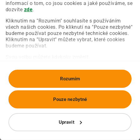
Chyba nastala na naší straně a už ji opravujeme.
informací o tom, co jsou cookies a jaké používáme, se
Zkuste prosím znovu načíst požadovanou stránku.
dozvíte
zde
.
Kliknutím na "Rozumím" souhlasíte s používáním
všech našich cookies. Po kliknutí na "Pouze nezbytné"
Obnovit stránku
Úvodní strana
budeme používat pouze nezbytné technické cookies.
Kliknutím na "Upravit" můžete vybrat, které cookies
budeme používat.
Svou volbu můžete kdykoliv změnit.
Rozumím
Pouze nezbytné
Upravit