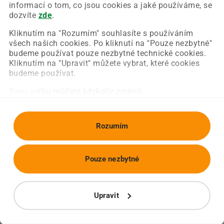
Chyba nastala na naší straně a už ji opravujeme.
informací o tom, co jsou cookies a jaké používáme, se
Zkuste prosím znovu načíst požadovanou stránku.
dozvíte
zde
.
Kliknutím na "Rozumím" souhlasíte s používáním
všech našich cookies. Po kliknutí na "Pouze nezbytné"
Obnovit stránku
Úvodní strana
budeme používat pouze nezbytné technické cookies.
Kliknutím na "Upravit" můžete vybrat, které cookies
budeme používat.
Svou volbu můžete kdykoliv změnit.
Rozumím
Pouze nezbytné
Upravit