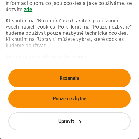
Chyba nastala na naší straně a už ji opravujeme.
informací o tom, co jsou cookies a jaké používáme, se
Zkuste prosím znovu načíst požadovanou stránku.
dozvíte
zde
.
Kliknutím na "Rozumím" souhlasíte s používáním
všech našich cookies. Po kliknutí na "Pouze nezbytné"
Obnovit stránku
Úvodní strana
budeme používat pouze nezbytné technické cookies.
Kliknutím na "Upravit" můžete vybrat, které cookies
budeme používat.
Svou volbu můžete kdykoliv změnit.
Rozumím
Pouze nezbytné
Upravit