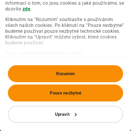
Chyba nastala na naší straně a už ji opravujeme.
informací o tom, co jsou cookies a jaké používáme, se
Zkuste prosím znovu načíst požadovanou stránku.
dozvíte
zde
.
Kliknutím na "Rozumím" souhlasíte s používáním
všech našich cookies. Po kliknutí na "Pouze nezbytné"
Obnovit stránku
Úvodní strana
budeme používat pouze nezbytné technické cookies.
Kliknutím na "Upravit" můžete vybrat, které cookies
budeme používat.
Svou volbu můžete kdykoliv změnit.
Rozumím
Pouze nezbytné
Upravit