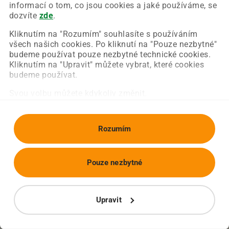
Chyba nastala na naší straně a už ji opravujeme.
informací o tom, co jsou cookies a jaké používáme, se
Zkuste prosím znovu načíst požadovanou stránku.
dozvíte
zde
.
Kliknutím na "Rozumím" souhlasíte s používáním
všech našich cookies. Po kliknutí na "Pouze nezbytné"
Obnovit stránku
Úvodní strana
budeme používat pouze nezbytné technické cookies.
Kliknutím na "Upravit" můžete vybrat, které cookies
budeme používat.
Svou volbu můžete kdykoliv změnit.
Rozumím
Pouze nezbytné
Upravit