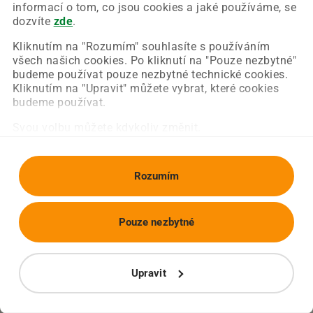
Chyba nastala na naší straně a už ji opravujeme.
informací o tom, co jsou cookies a jaké používáme, se
Zkuste prosím znovu načíst požadovanou stránku.
dozvíte
zde
.
Kliknutím na "Rozumím" souhlasíte s používáním
všech našich cookies. Po kliknutí na "Pouze nezbytné"
Obnovit stránku
Úvodní strana
budeme používat pouze nezbytné technické cookies.
Kliknutím na "Upravit" můžete vybrat, které cookies
budeme používat.
Svou volbu můžete kdykoliv změnit.
Rozumím
Pouze nezbytné
Upravit