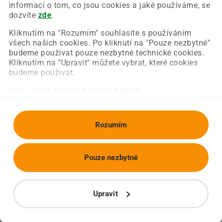
Chyba nastala na naší straně a už ji opravujeme.
informací o tom, co jsou cookies a jaké používáme, se
Zkuste prosím znovu načíst požadovanou stránku.
dozvíte
zde
.
Kliknutím na "Rozumím" souhlasíte s používáním
všech našich cookies. Po kliknutí na "Pouze nezbytné"
Obnovit stránku
Úvodní strana
budeme používat pouze nezbytné technické cookies.
Kliknutím na "Upravit" můžete vybrat, které cookies
budeme používat.
Svou volbu můžete kdykoliv změnit.
Rozumím
Pouze nezbytné
Upravit