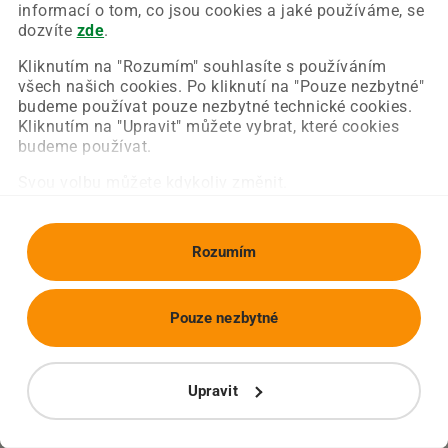
Chyba nastala na naší straně a už ji opravujeme.
informací o tom, co jsou cookies a jaké používáme, se
Zkuste prosím znovu načíst požadovanou stránku.
dozvíte
zde
.
Kliknutím na "Rozumím" souhlasíte s používáním
všech našich cookies. Po kliknutí na "Pouze nezbytné"
Obnovit stránku
Úvodní strana
budeme používat pouze nezbytné technické cookies.
Kliknutím na "Upravit" můžete vybrat, které cookies
budeme používat.
Svou volbu můžete kdykoliv změnit.
Rozumím
Pouze nezbytné
Upravit