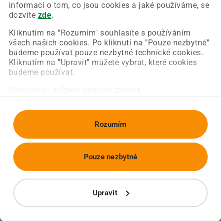
Chyba nastala na naší straně a už ji opravujeme.
informací o tom, co jsou cookies a jaké používáme, se
Zkuste prosím znovu načíst požadovanou stránku.
dozvíte
zde
.
Kliknutím na "Rozumím" souhlasíte s používáním
všech našich cookies. Po kliknutí na "Pouze nezbytné"
Obnovit stránku
Úvodní strana
budeme používat pouze nezbytné technické cookies.
Kliknutím na "Upravit" můžete vybrat, které cookies
budeme používat.
Svou volbu můžete kdykoliv změnit.
Rozumím
Pouze nezbytné
Upravit