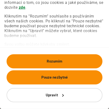
Chyba nastala na naší straně a už ji opravujeme.
informací o tom, co jsou cookies a jaké používáme, se
Zkuste prosím znovu načíst požadovanou stránku.
dozvíte
zde
.
Kliknutím na "Rozumím" souhlasíte s používáním
všech našich cookies. Po kliknutí na "Pouze nezbytné"
Obnovit stránku
Úvodní strana
budeme používat pouze nezbytné technické cookies.
Kliknutím na "Upravit" můžete vybrat, které cookies
budeme používat.
Svou volbu můžete kdykoliv změnit.
Rozumím
Pouze nezbytné
Upravit