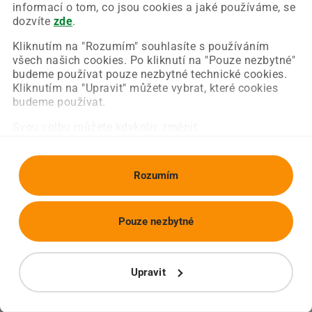
Chyba nastala na naší straně a už ji opravujeme.
informací o tom, co jsou cookies a jaké používáme, se
Zkuste prosím znovu načíst požadovanou stránku.
dozvíte
zde
.
Kliknutím na "Rozumím" souhlasíte s používáním
všech našich cookies. Po kliknutí na "Pouze nezbytné"
Obnovit stránku
Úvodní strana
budeme používat pouze nezbytné technické cookies.
Kliknutím na "Upravit" můžete vybrat, které cookies
budeme používat.
Svou volbu můžete kdykoliv změnit.
Rozumím
Pouze nezbytné
Upravit