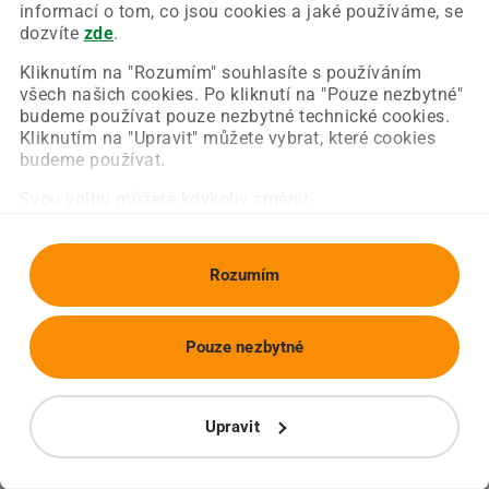
Chyba nastala na naší straně a už ji opravujeme.
informací o tom, co jsou cookies a jaké používáme, se
Zkuste prosím znovu načíst požadovanou stránku.
dozvíte
zde
.
Kliknutím na "Rozumím" souhlasíte s používáním
všech našich cookies. Po kliknutí na "Pouze nezbytné"
Obnovit stránku
Úvodní strana
budeme používat pouze nezbytné technické cookies.
Kliknutím na "Upravit" můžete vybrat, které cookies
budeme používat.
Svou volbu můžete kdykoliv změnit.
Rozumím
Pouze nezbytné
Upravit