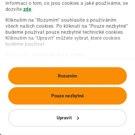
Chyba nastala na naší straně a už ji opravujeme.
informací o tom, co jsou cookies a jaké používáme, se
Zkuste prosím znovu načíst požadovanou stránku.
dozvíte
zde
.
Kliknutím na "Rozumím" souhlasíte s používáním
všech našich cookies. Po kliknutí na "Pouze nezbytné"
Obnovit stránku
Úvodní strana
budeme používat pouze nezbytné technické cookies.
Kliknutím na "Upravit" můžete vybrat, které cookies
budeme používat.
Svou volbu můžete kdykoliv změnit.
Rozumím
Pouze nezbytné
Upravit