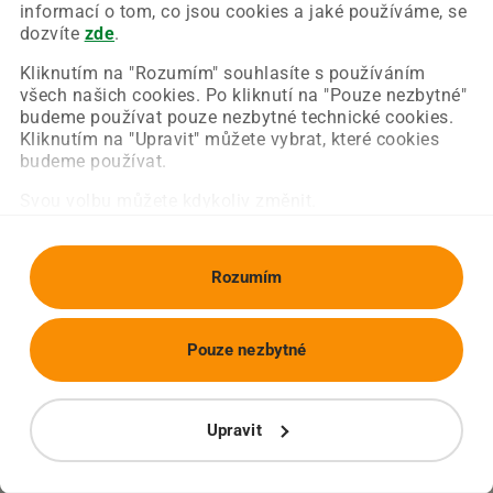
Chyba nastala na naší straně a už ji opravujeme.
informací o tom, co jsou cookies a jaké používáme, se
Zkuste prosím znovu načíst požadovanou stránku.
dozvíte
zde
.
Kliknutím na "Rozumím" souhlasíte s používáním
všech našich cookies. Po kliknutí na "Pouze nezbytné"
Obnovit stránku
Úvodní strana
budeme používat pouze nezbytné technické cookies.
Kliknutím na "Upravit" můžete vybrat, které cookies
budeme používat.
Svou volbu můžete kdykoliv změnit.
Rozumím
Pouze nezbytné
Upravit