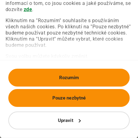
Chyba nastala na naší straně a už ji opravujeme.
informací o tom, co jsou cookies a jaké používáme, se
Zkuste prosím znovu načíst požadovanou stránku.
dozvíte
zde
.
Kliknutím na "Rozumím" souhlasíte s používáním
všech našich cookies. Po kliknutí na "Pouze nezbytné"
Obnovit stránku
Úvodní strana
budeme používat pouze nezbytné technické cookies.
Kliknutím na "Upravit" můžete vybrat, které cookies
budeme používat.
Svou volbu můžete kdykoliv změnit.
Rozumím
Pouze nezbytné
Upravit