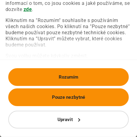
Chyba nastala na naší straně a už ji opravujeme.
informací o tom, co jsou cookies a jaké používáme, se
Zkuste prosím znovu načíst požadovanou stránku.
dozvíte
zde
.
Kliknutím na "Rozumím" souhlasíte s používáním
všech našich cookies. Po kliknutí na "Pouze nezbytné"
Obnovit stránku
Úvodní strana
budeme používat pouze nezbytné technické cookies.
Kliknutím na "Upravit" můžete vybrat, které cookies
budeme používat.
Svou volbu můžete kdykoliv změnit.
Rozumím
Pouze nezbytné
Upravit