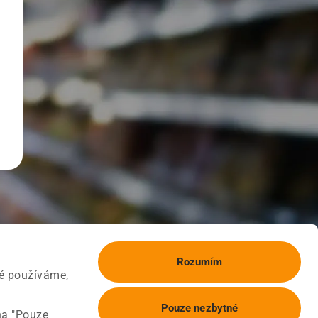
Rozumím
ké používáme,
Pouze nezbytné
na "Pouze