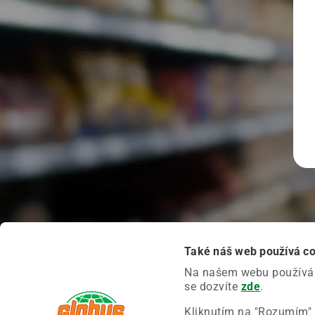
Také náš web používá c
Na našem webu používáme
se dozvíte
zde
.
Kliknutím na "Rozumím" 