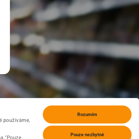
Rozumím
ké používáme,
Pouze nezbytné
na "Pouze