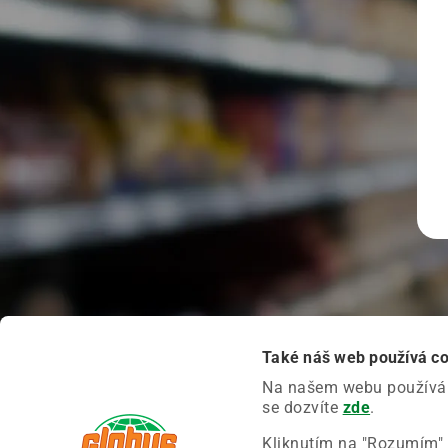
Také náš web používá c
Na našem webu používáme
se dozvíte
zde
.
Kliknutím na "Rozumím" 