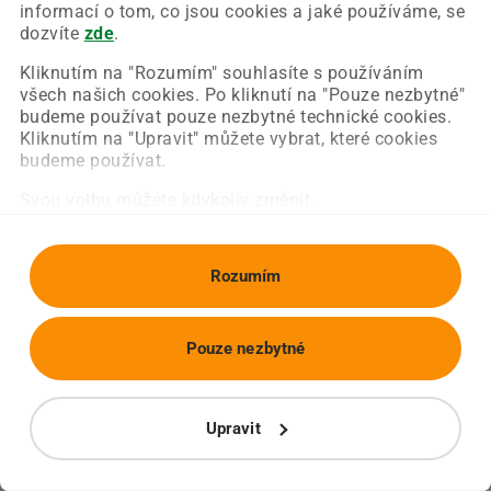
Chyba nastala na naší straně a už ji opravujeme.
informací o tom, co jsou cookies a jaké používáme, se
Zkuste prosím znovu načíst požadovanou stránku.
dozvíte
zde
.
Kliknutím na "Rozumím" souhlasíte s používáním
všech našich cookies. Po kliknutí na "Pouze nezbytné"
Obnovit stránku
Úvodní strana
budeme používat pouze nezbytné technické cookies.
Kliknutím na "Upravit" můžete vybrat, které cookies
budeme používat.
Svou volbu můžete kdykoliv změnit.
Rozumím
Pouze nezbytné
Upravit