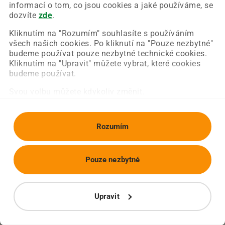
Chyba nastala na naší straně a už ji opravujeme.
informací o tom, co jsou cookies a jaké používáme, se
Zkuste prosím znovu načíst požadovanou stránku.
dozvíte
zde
.
Kliknutím na "Rozumím" souhlasíte s používáním
všech našich cookies. Po kliknutí na "Pouze nezbytné"
Obnovit stránku
Úvodní strana
budeme používat pouze nezbytné technické cookies.
Kliknutím na "Upravit" můžete vybrat, které cookies
budeme používat.
Svou volbu můžete kdykoliv změnit.
Rozumím
Pouze nezbytné
Upravit