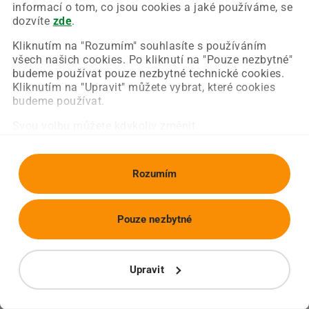
Chyba nastala na naší straně a už ji opravujeme.
informací o tom, co jsou cookies a jaké používáme, se
Zkuste prosím znovu načíst požadovanou stránku.
dozvíte
zde
.
Kliknutím na "Rozumím" souhlasíte s používáním
všech našich cookies. Po kliknutí na "Pouze nezbytné"
Obnovit stránku
Úvodní strana
budeme používat pouze nezbytné technické cookies.
Kliknutím na "Upravit" můžete vybrat, které cookies
budeme používat.
Svou volbu můžete kdykoliv změnit.
Rozumím
Pouze nezbytné
Upravit