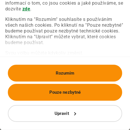
Chyba nastala na naší straně a už ji opravujeme.
informací o tom, co jsou cookies a jaké používáme, se
Zkuste prosím znovu načíst požadovanou stránku.
dozvíte
zde
.
Kliknutím na "Rozumím" souhlasíte s používáním
všech našich cookies. Po kliknutí na "Pouze nezbytné"
Obnovit stránku
Úvodní strana
budeme používat pouze nezbytné technické cookies.
Kliknutím na "Upravit" můžete vybrat, které cookies
budeme používat.
Svou volbu můžete kdykoliv změnit.
Rozumím
Pouze nezbytné
Upravit