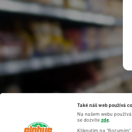
Také náš web používá c
Na našem webu používáme
se dozvíte
zde
.
Kliknutím na "Rozumím" 