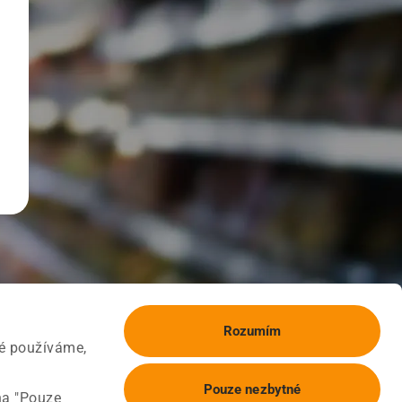
Rozumím
ké používáme,
Pouze nezbytné
na "Pouze