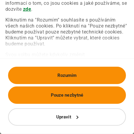
Chyba nastala na naší straně a už ji opravujeme.
informací o tom, co jsou cookies a jaké používáme, se
Zkuste prosím znovu načíst požadovanou stránku.
dozvíte
zde
.
Kliknutím na "Rozumím" souhlasíte s používáním
všech našich cookies. Po kliknutí na "Pouze nezbytné"
Obnovit stránku
Úvodní strana
budeme používat pouze nezbytné technické cookies.
Kliknutím na "Upravit" můžete vybrat, které cookies
budeme používat.
Svou volbu můžete kdykoliv změnit.
Rozumím
Pouze nezbytné
Upravit