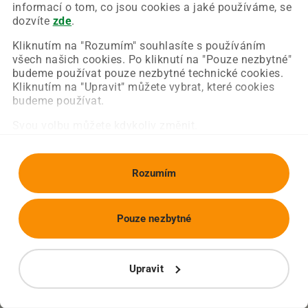
Chyba nastala na naší straně a už ji opravujeme.
informací o tom, co jsou cookies a jaké používáme, se
Zkuste prosím znovu načíst požadovanou stránku.
dozvíte
zde
.
Kliknutím na "Rozumím" souhlasíte s používáním
všech našich cookies. Po kliknutí na "Pouze nezbytné"
Obnovit stránku
Úvodní strana
budeme používat pouze nezbytné technické cookies.
Kliknutím na "Upravit" můžete vybrat, které cookies
budeme používat.
Svou volbu můžete kdykoliv změnit.
Rozumím
Pouze nezbytné
Upravit