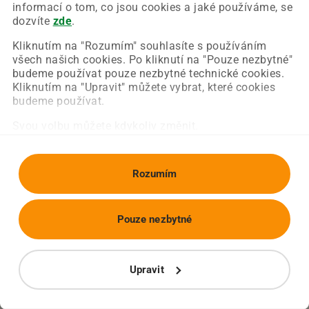
Chyba nastala na naší straně a už ji opravujeme.
informací o tom, co jsou cookies a jaké používáme, se
Zkuste prosím znovu načíst požadovanou stránku.
dozvíte
zde
.
Kliknutím na "Rozumím" souhlasíte s používáním
všech našich cookies. Po kliknutí na "Pouze nezbytné"
Obnovit stránku
Úvodní strana
budeme používat pouze nezbytné technické cookies.
Kliknutím na "Upravit" můžete vybrat, které cookies
budeme používat.
Svou volbu můžete kdykoliv změnit.
Rozumím
Pouze nezbytné
Upravit