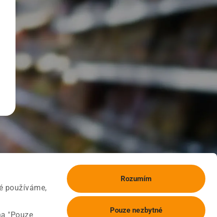
Rozumím
ké používáme,
Pouze nezbytné
na "Pouze