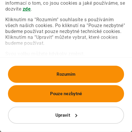
Chyba nastala na naší straně a už ji opravujeme.
informací o tom, co jsou cookies a jaké používáme, se
Zkuste prosím znovu načíst požadovanou stránku.
dozvíte
zde
.
Kliknutím na "Rozumím" souhlasíte s používáním
všech našich cookies. Po kliknutí na "Pouze nezbytné"
Obnovit stránku
Úvodní strana
budeme používat pouze nezbytné technické cookies.
Kliknutím na "Upravit" můžete vybrat, které cookies
budeme používat.
Svou volbu můžete kdykoliv změnit.
Rozumím
Pouze nezbytné
Upravit