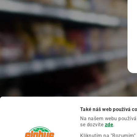
Také náš web používá c
Na našem webu používáme
se dozvíte
zde
.
Kliknutím na "Rozumím" 