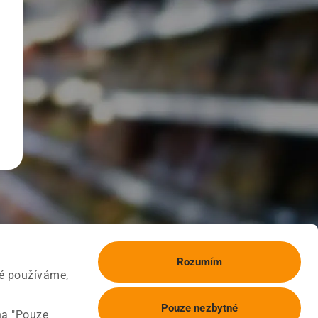
Rozumím
ké používáme,
Pouze nezbytné
na "Pouze