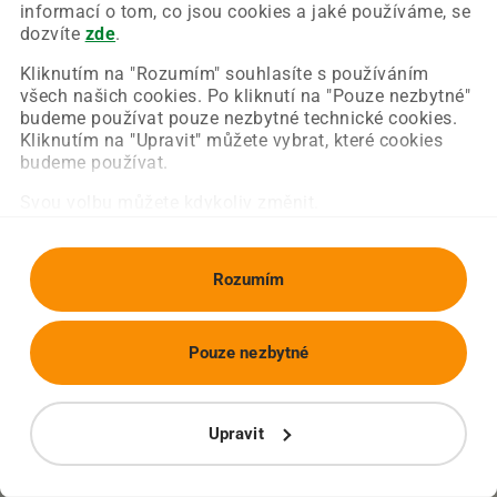
Chyba nastala na naší straně a už ji opravujeme.
informací o tom, co jsou cookies a jaké používáme, se
Zkuste prosím znovu načíst požadovanou stránku.
dozvíte
zde
.
Kliknutím na "Rozumím" souhlasíte s používáním
všech našich cookies. Po kliknutí na "Pouze nezbytné"
Obnovit stránku
Úvodní strana
budeme používat pouze nezbytné technické cookies.
Kliknutím na "Upravit" můžete vybrat, které cookies
budeme používat.
Svou volbu můžete kdykoliv změnit.
Rozumím
Pouze nezbytné
Upravit