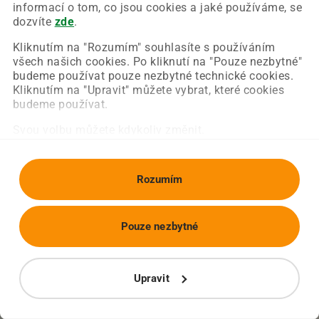
Chyba nastala na naší straně a už ji opravujeme.
informací o tom, co jsou cookies a jaké používáme, se
Zkuste prosím znovu načíst požadovanou stránku.
dozvíte
zde
.
Kliknutím na "Rozumím" souhlasíte s používáním
všech našich cookies. Po kliknutí na "Pouze nezbytné"
Obnovit stránku
Úvodní strana
budeme používat pouze nezbytné technické cookies.
Kliknutím na "Upravit" můžete vybrat, které cookies
budeme používat.
Svou volbu můžete kdykoliv změnit.
Rozumím
Pouze nezbytné
Upravit