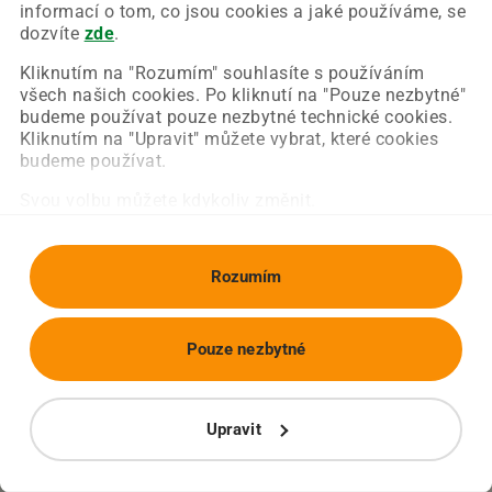
Chyba nastala na naší straně a už ji opravujeme.
informací o tom, co jsou cookies a jaké používáme, se
Zkuste prosím znovu načíst požadovanou stránku.
dozvíte
zde
.
Kliknutím na "Rozumím" souhlasíte s používáním
všech našich cookies. Po kliknutí na "Pouze nezbytné"
Obnovit stránku
Úvodní strana
budeme používat pouze nezbytné technické cookies.
Kliknutím na "Upravit" můžete vybrat, které cookies
budeme používat.
Svou volbu můžete kdykoliv změnit.
Rozumím
Pouze nezbytné
Upravit