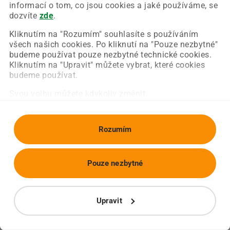
Chyba nastala na naší straně a už ji opravujeme.
informací o tom, co jsou cookies a jaké používáme, se
Zkuste prosím znovu načíst požadovanou stránku.
dozvíte
zde
.
Kliknutím na "Rozumím" souhlasíte s používáním
všech našich cookies. Po kliknutí na "Pouze nezbytné"
Obnovit stránku
Úvodní strana
budeme používat pouze nezbytné technické cookies.
Kliknutím na "Upravit" můžete vybrat, které cookies
budeme používat.
Svou volbu můžete kdykoliv změnit.
Rozumím
Pouze nezbytné
Upravit