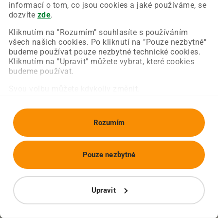
Chyba nastala na naší straně a už ji opravujeme.
informací o tom, co jsou cookies a jaké používáme, se
Zkuste prosím znovu načíst požadovanou stránku.
dozvíte
zde
.
Kliknutím na "Rozumím" souhlasíte s používáním
všech našich cookies. Po kliknutí na "Pouze nezbytné"
Obnovit stránku
Úvodní strana
budeme používat pouze nezbytné technické cookies.
Kliknutím na "Upravit" můžete vybrat, které cookies
budeme používat.
Svou volbu můžete kdykoliv změnit.
Rozumím
Pouze nezbytné
Upravit